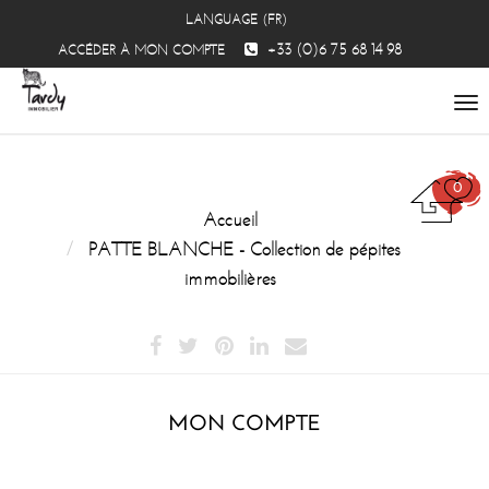
LANGUAGE (FR)
+33 (0)6 75 68 14 98
ACCÉDER À MON COMPTE
To
na
0
Accueil
PATTE BLANCHE - Collection de pépites
immobilières
MON COMPTE