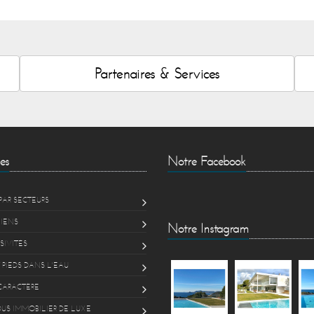
Partenaires & Services
es
Notre Facebook
PAR SECTEURS
BIENS
Notre Instagram
SIVITÉS
 PIEDS DANS L'EAU
CARACTÈRE
US IMMOBILIER DE LUXE