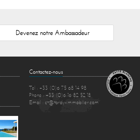
Devenez notre Ambassadeur
Contactez-nous
Tel : +33 (0)6 75 68 14 98
Phone : +33 (0)6 16 82 52 18
Email :
ct@tardy-immobilier.com