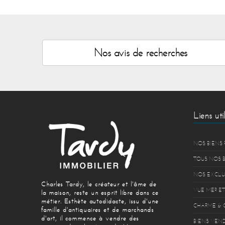
Nos avis de recherches
Liens util
NOS BIENS 
TOUS NOS 
NOS EXCLU
Charles Tardy, le créateur et l'âme de
VUE MER ET
la maison, reste un esprit libre dans ce
métier. Esthète autodidacte, issu d'une
CHARME & 
famille d'antiquaires et de marchands
d'art, il commence à vendre des
BIENS VEND