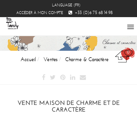
LANGUAGE (FR)
+33 (0)6 75 68 14 98
ACCÉDER À MON COMPTE
To
na
0
Accueil
Ventes
Charme & Caractère
VENTE MAISON DE CHARME ET DE
CARACTÈRE