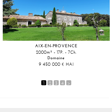
AIX-EN-PROVENCE
2000m² - 17P. - 7Ch.
Domaine
9 450 000
HAI
€
1
2
3
4
>