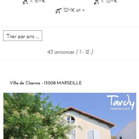
< 8M€
< 12M€
12M€ et +
43 annonces
( 1 - 12 )
VIlla de Charme - 13008 MARSEILLE