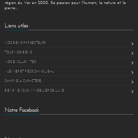
région du Var en 2005. Sa passion pour l'humain, la nature et la
pierre...
Liens utiles
NOS BIENS PAR SECTEURS
TOUS NOS BIENS
NOS EXCLUSIVITÉS
VUE MER ET PIEDS DANS L'EAU
CHARME & CARACTÈRE
BIENS VENDUS IMMOBILIER DE LUXE
Notre Facebook