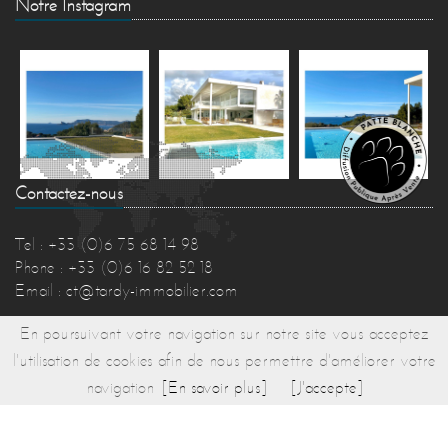
Notre Instagram
Contactez-nous
Tel : +33 (0)6 75 68 14 98
Phone : +33 (0)6 16 82 52 18
Email :
ct@tardy-immobilier.com
En poursuivant votre navigation sur notre site vous acceptez
l'utilisation de cookies afin de nous permettre d'améliorer votre
navigation
[En savoir plus]
[J'accepte]
© 2017 TARDY IMMOBILIER -
Réalisation Bexter
-
Accueil
-
Plan du site
-
Honoraires
-
Mentions