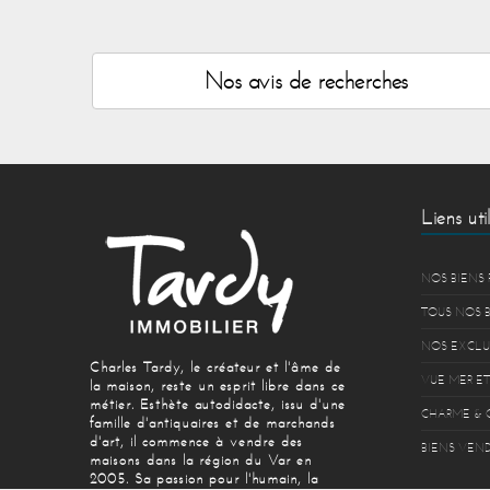
Nos avis de recherches
Liens util
NOS BIENS 
TOUS NOS 
NOS EXCLU
Charles Tardy, le créateur et l'âme de
VUE MER ET
la maison, reste un esprit libre dans ce
métier. Esthète autodidacte, issu d'une
CHARME & 
famille d'antiquaires et de marchands
d'art, il commence à vendre des
BIENS VEND
maisons dans la région du Var en
2005. Sa passion pour l'humain, la