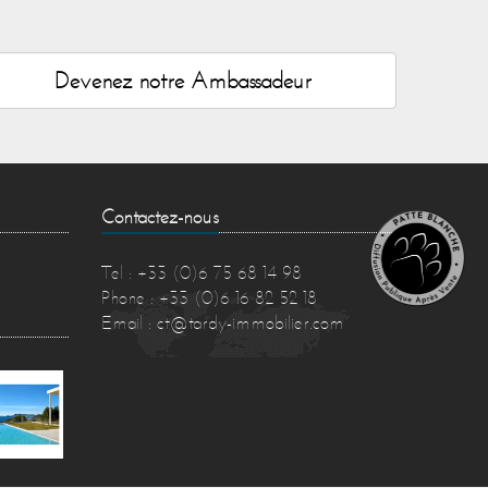
Devenez notre Ambassadeur
Contactez-nous
Tel : +33 (0)6 75 68 14 98
Phone : +33 (0)6 16 82 52 18
Email :
ct@tardy-immobilier.com