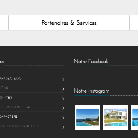
Partenaires & Services
es
Notre Facebook
PAR SECTEURS
BIENS
Notre Instagram
SIVITÉS
 PIEDS DANS L'EAU
CARACTÈRE
US IMMOBILIER DE LUXE