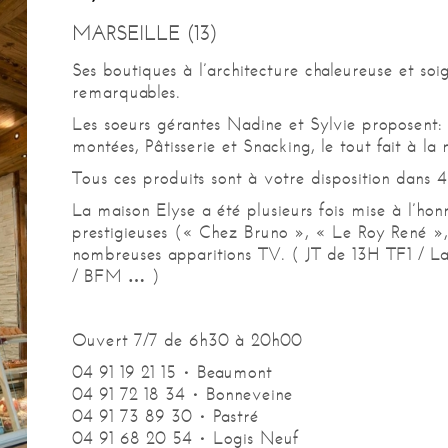
MARSEILLE (13)
Ses boutiques à l’architecture chaleureuse et so
remarquables.
Les soeurs gérantes Nadine et Sylvie proposent: P
montées, Pâtisserie et Snacking, le tout fait à la
Tous ces produits sont à votre disposition dans 4
La maison Elyse a été plusieurs fois mise à l’hon
prestigieuses (« Chez Bruno », « Le Roy René »
nombreuses apparitions TV. ( JT de 13H TF1 / L
/ BFM … )
Ouvert 7/7 de 6h30 à 20h00
04 91 19 21 15 • Beaumont
04 91 72 18 34 • Bonneveine
04 91 73 89 30 • Pastré
04 91 68 20 54 • Logis Neuf