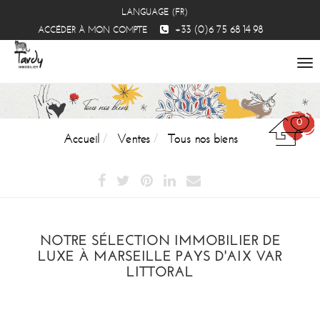
LANGUAGE (FR)
+33 (0)6 75 68 14 98
ACCÉDER À MON COMPTE
To
na
0
Accueil
Ventes
Tous nos biens
NOTRE SÉLECTION IMMOBILIER DE
LUXE À MARSEILLE PAYS D'AIX VAR
LITTORAL