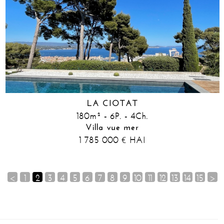
LA CIOTAT
180m² - 6P. - 4Ch.
Villa vue mer
1 785 000
HAI
€
<
1
2
3
4
5
6
7
8
9
10
11
12
13
14
15
>