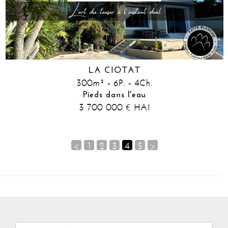
LA CIOTAT
300m² - 6P. - 4Ch.
Pieds dans l'eau
3 700 000
HAI
€
<
1
2
3
4
5
>