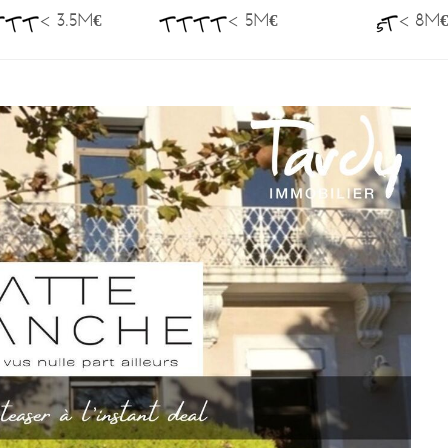
< 3.5M€
< 5M€
< 8M