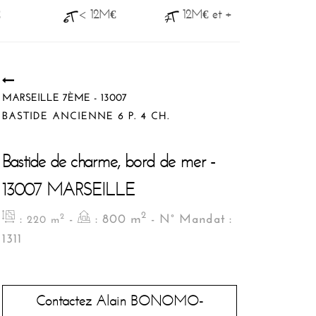
€
< 12M€
12M€ et +
MARSEILLE 7ÈME - 13007
BASTIDE ANCIENNE 6 P. 4 CH.
Bastide de charme, bord de mer -
13007 MARSEILLE
2
:
-
: 800 m
- N° Mandat :
2
220 m
1311
Contactez Alain BONOMO-