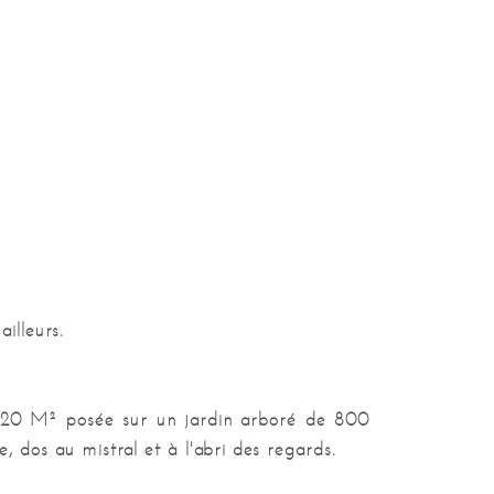
Type chauffage
Individuel
Mode chauffage
Radiateur
Nature chauffage
Gaz
Nombre de WC
4
Nombre de salles de bains
2
Nombre de salles d'eau
1
Nombre de garage
2
illeurs.
Nombre de parking intérieurs
2
e 220 M² posée sur un jardin arboré de 800
Nombre de caves
2
 dos au mistral et à l'abri des regards.
Surface séjour
90 m²