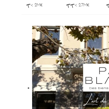
< 2M€
< 2.7M€