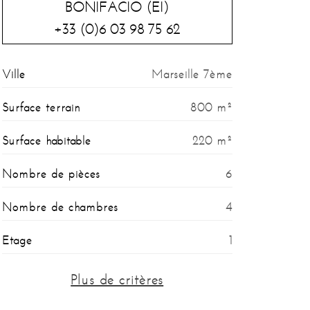
BONIFACIO (EI)
+33 (0)6 03 98 75 62
Ville
Marseille 7ème
Surface terrain
800 m²
Surface habitable
220 m²
Nombre de pièces
6
Nombre de chambres
4
Etage
1
Proximité
Plus de critères
gare, centre-ville, port, plage, école, mer