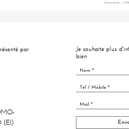
Honoraires : 5.
Je souhaite plus d'i
résenté par
bien
OMO-
(EI)
Env