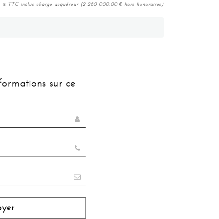
26 % TTC inclus charge acquéreur (2 280 000.00
€
hors honoraires)
nformations sur ce
oyer