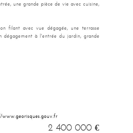
entrée, une grande pièce de vie avec cuisine,
Surface rdc
110 m²
Surface garage
40 m²
on filant avec vue dégagée, une terrasse
un dégagement à l'entrée du jardin, grande
://www.georisques.gouv.fr
2 400 000
€