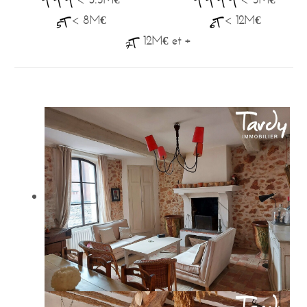
< 8M€
< 12M€
12M€ et +