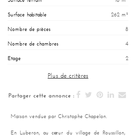
Surface terrain
16 m²
Surface habitable
262 m²
Nombre de pièces
8
Nombre de chambres
4
Etage
2
Proximité
Plus de critères
centre-ville, toutes commodités, commerces
Taxefonciere
900 €
Partager cette annonce :
Année de construction
1750
Maison vendue par Christophe Chapelon.
Type de construction
PIERRE
En Luberon, au cœur du village de Roussillon,