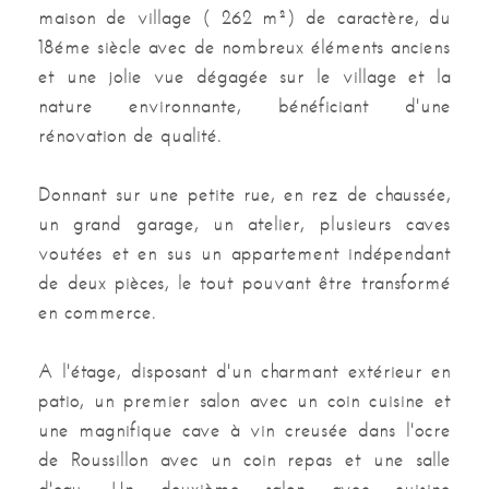
Mitoyennete
2 côtés
maison de village ( 262 m²) de caractère, du
18éme siècle avec de nombreux éléments anciens
Cave à vin
Oui
et une jolie vue dégagée sur le village et la
nature environnante, bénéficiant d'une
Cheminée
Oui
rénovation de qualité.
Nombre d'étages
3
Donnant sur une petite rue, en rez de chaussée,
Type cuisine
Equipée
un grand garage, un atelier, plusieurs caves
voutées et en sus un appartement indépendant
Type chauffage
Individuel
de deux pièces, le tout pouvant être transformé
en commerce.
Mode chauffage
Radiateur
A l'étage, disposant d'un charmant extérieur en
Nature chauffage
Electrique
patio, un premier salon avec un coin cuisine et
une magnifique cave à vin creusée dans l'ocre
Nombre de WC
3
de Roussillon avec un coin repas et une salle
Nombre de salles de bains
1