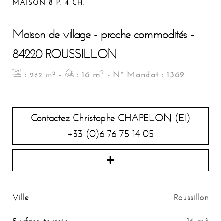
MAISON 8 P. 4 CH.
Maison de village - proche commodités -
84220 ROUSSILLON
2
:
-
: 16 m
- N° Mandat : 1369
2
262 m
Contactez Christophe CHAPELON (EI)
+33 (0)6 76 75 14 05
Ville
Roussillon