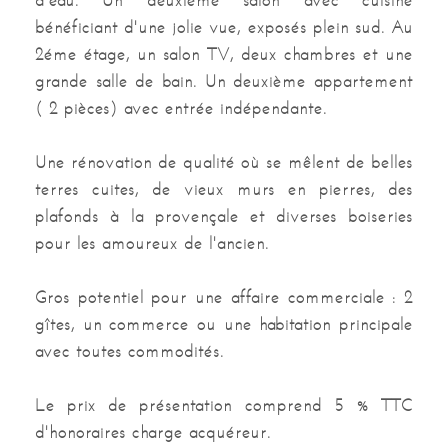
d'eau. Un deuxième salon avec cuisine
bénéficiant d'une jolie vue, exposés plein sud. Au
Nombre de salles d'eau
2
2éme étage, un salon TV, deux chambres et une
grande salle de bain. Un deuxième appartement
Nombre de garage
1
( 2 pièces) avec entrée indépendante.
Nombre de caves
3
Une rénovation de qualité où se mêlent de belles
Nombre terrasses
1
terres cuites, de vieux murs en pierres, des
plafonds à la provençale et diverses boiseries
Surface séjour
35 m²
pour les amoureux de l'ancien.
Surface totale
304 m²
Gros potentiel pour une affaire commerciale : 2
gîtes, un commerce ou une habitation principale
Surface rdc
110 m²
avec toutes commodités.
Surface terrasses
16 m²
Le prix de présentation comprend 5 % TTC
Surface garage
36 m²
d'honoraires charge acquéreur.