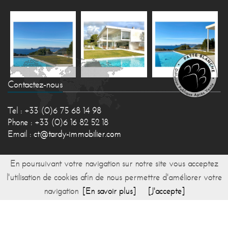
Contactez-nous
Tel : +33 (0)6 75 68 14 98
Phone : +33 (0)6 16 82 52 18
Email :
ct@tardy-immobilier.com
En poursuivant votre navigation sur notre site vous acceptez
l'utilisation de cookies afin de nous permettre d'améliorer votre
navigation
[En savoir plus]
[J'accepte]
© 2017 TARDY IMMOBILIER -
Réalisation Bexter
-
Accueil
-
Plan du site
-
Honoraires
-
Mentions
légales