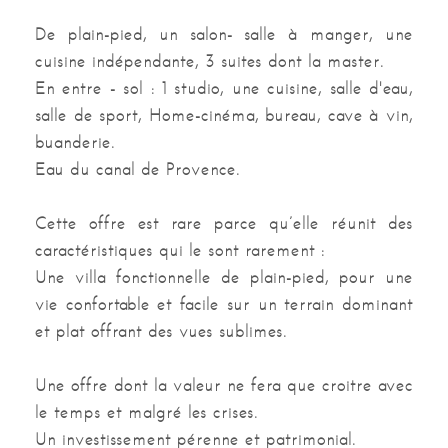
De plain-pied, un salon- salle à manger, une
Nombre de parking intérieurs
2
cuisine indépendante, 3 suites dont la master.
En entre - sol : 1 studio, une cuisine, salle d'eau,
Nombre de caves
1
salle de sport, Home-cinéma, bureau, cave à vin,
buanderie.
Nombre terrasses
1
Eau du canal de Provence.
Surface séjour
80 m²
Cette offre est rare parce qu’elle réunit des
Surface terrasses
80 m²
caractéristiques qui le sont rarement :
Une villa fonctionnelle de plain-pied, pour une
Surface garage
40 m²
vie confortable et facile sur un terrain dominant
et plat offrant des vues sublimes.
Une offre dont la valeur ne fera que croitre avec
le temps et malgré les crises.
Un investissement pérenne et patrimonial.