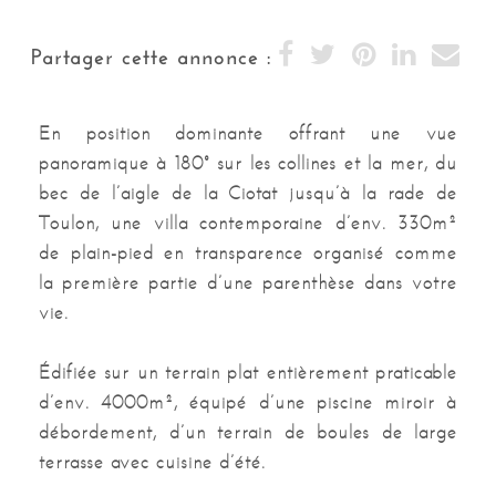
centre-ville, port, plage, toutes commodités,
commerces
Partager cette annonce :
Type de construction
PARPAING
En position dominante offrant une vue
Facade
Enduit
panoramique à 180° sur les collines et la mer, du
bec de l’aigle de la Ciotat jusqu’à la rade de
Couverture
Tuiles
Toulon, une villa contemporaine d’env. 330m²
Mitoyennete
Indépendant
de plain-pied en transparence organisé comme
la première partie d’une parenthèse dans votre
Piscine
Oui
vie.
Plain pied
Oui
Édifiée sur un terrain plat entièrement praticable
d’env. 4000m², équipé d’une piscine miroir à
Alarmes
Oui
débordement, d’un terrain de boules de large
Climatisation
Oui
terrasse avec cuisine d’été.