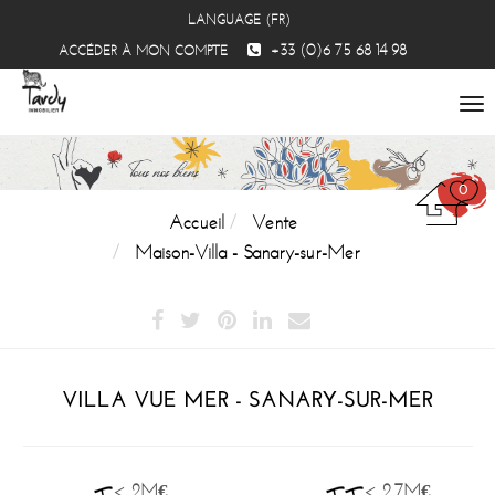
LANGUAGE (FR)
+33 (0)6 75 68 14 98
ACCÉDER À MON COMPTE
To
na
0
Accueil
Vente
Maison-Villa - Sanary-sur-Mer
VILLA VUE MER - SANARY-SUR-MER
< 2M€
< 2.7M€