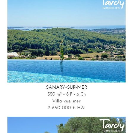
SANARY-SUR-MER
350 m² - 8 P - 6 Ch
Villa vue mer
2 650 000
€
HAI