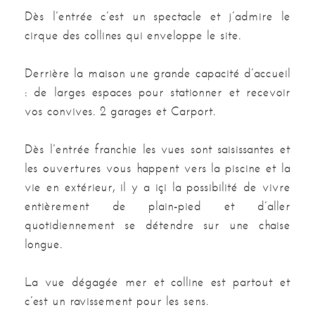
Cave à vin
Oui
Dès l’entrée c’est un spectacle et j’admire le
cirque des collines qui enveloppe le site.
Volets électriques
Oui
Derrière la maison une grande capacité d’accueil
Portail électrique
Oui
: de larges espaces pour stationner et recevoir
vos convives. 2 garages et Carport.
Nombre d'étages
2
Type cuisine
Indépendante
Dès l’entrée franchie les vues sont saisissantes et
les ouvertures vous happent vers la piscine et la
Mode chauffage
Au sol
vie en extérieur, il y a içi la possibilité de vivre
entièrement de plain-pied et d’aller
Nature chauffage
Pompe à chaleur
quotidiennement se détendre sur une chaise
longue.
Nombre de salles de bains
1
Nombre de salles d'eau
3
La vue dégagée mer et colline est partout et
c’est un ravissement pour les sens.
Nombre de garage
1