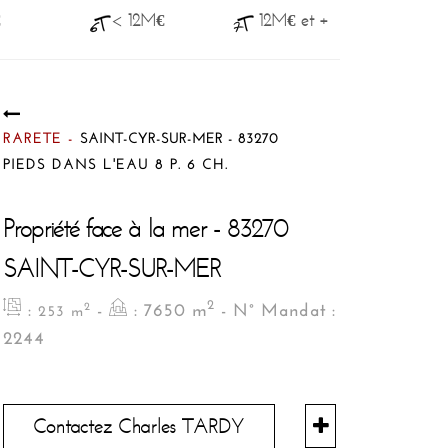
€
< 12M€
12M€ et +
RARETE -
SAINT-CYR-SUR-MER - 83270
PIEDS DANS L'EAU 8 P. 6 CH.
Propriété face à la mer - 83270
SAINT-CYR-SUR-MER
2
:
-
: 7650 m
- N° Mandat :
2
253 m
2244
Contactez Charles TARDY