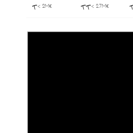
< 2M€
< 2.7M€