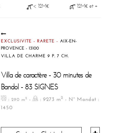
€
< 12M€
12M€ et +
EXCLUSIVITE - RARETE -
AIX-EN-
PROVENCE - 13100
VILLA DE CHARME 9 P. 7 CH.
Villa de caractère - 30 minutes de
Bandol - 83 SIGNES
2
:
-
: 9273 m
- N° Mandat :
2
290 m
1450