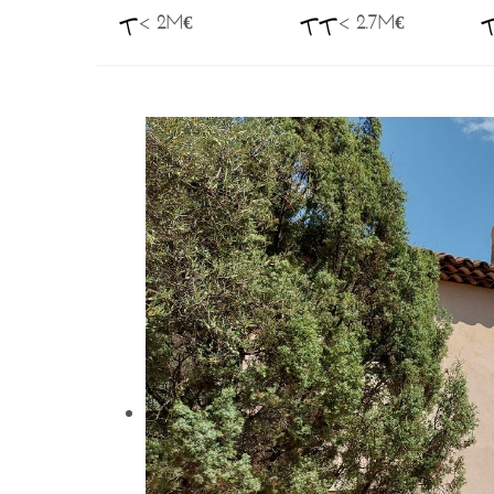
< 2M€
< 2.7M€