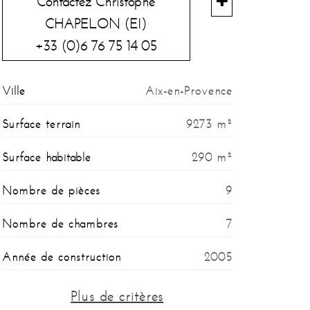
Contactez Christophe
CHAPELON (EI)
+33 (0)6 76 75 14 05
Ville
Aix-en-Provence
Surface terrain
9273 m²
Surface habitable
290 m²
Nombre de pièces
9
Nombre de chambres
7
Année de construction
2005
Type de construction
PARPAING
Plus de critères