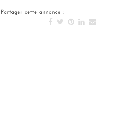
Couverture
Tuiles
Partager cette annonce :
Mitoyennete
Indépendant
Piscine
Oui
Pool house
Oui
Plain pied de vie
Oui
Cheminée
Oui
Nombre d'étages
3
Type cuisine
Equipée
Type chauffage
Individuel