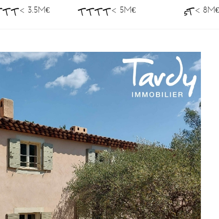
< 3.5M€
< 5M€
< 8M