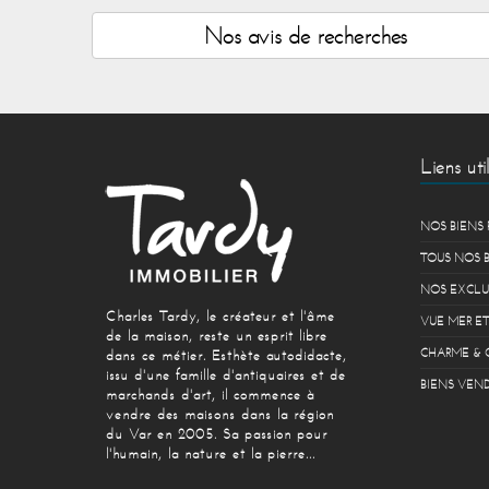
Nos avis de recherches
Liens util
NOS BIENS 
TOUS NOS 
NOS EXCLU
Charles Tardy, le créateur et l'âme
VUE MER ET
de la maison, reste un esprit libre
CHARME & 
dans ce métier. Esthète autodidacte,
issu d'une famille d'antiquaires et de
BIENS VEND
marchands d'art, il commence à
vendre des maisons dans la région
du Var en 2005. Sa passion pour
l'humain, la nature et la pierre...