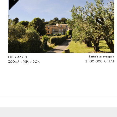
Bastide provençale
LOURMARIN
2 100 000
HAI
€
300m² - 12P. - 9Ch.