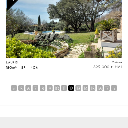
Maison
LAURIS
895 000
HAI
€
180m² - 5P. - 4Ch.
<
5
6
7
8
9
10
11
12
13
14
15
16
17
>