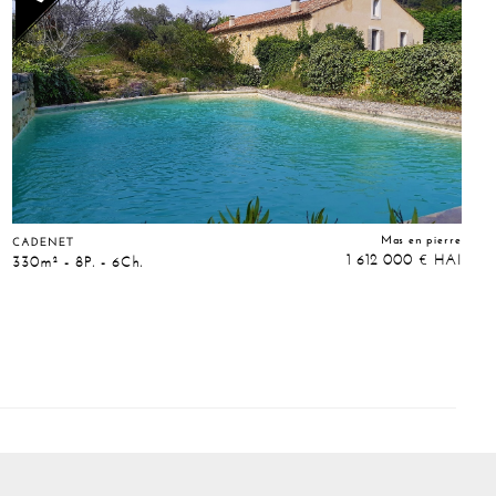
Mas en pierre
CADENET
1 612 000
HAI
€
330m² - 8P. - 6Ch.