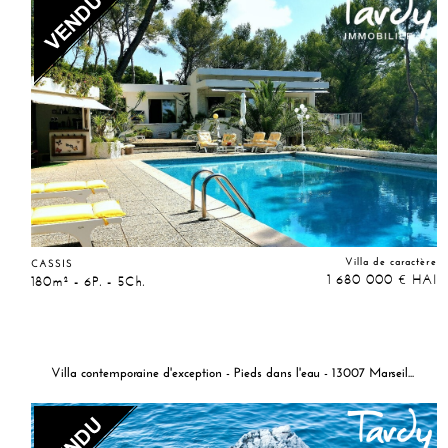
Villa de caractère
CASSIS
1 680 000
HAI
€
180m² - 6P. - 5Ch.
Villa contemporaine d'exception - Pieds dans l'eau - 13007 Marseille