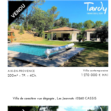
Villa contemporaine
AIX-EN-PROVENCE
1 270 000
HAI
€
200m² - 7P. - 4Ch.
Villa de caractère vue dégagée , Les Jeannots -13260 CASSIS