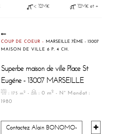
€
< 12M€
12M€ et +
COUP DE COEUR -
MARSEILLE 7ÈME - 13007
MAISON DE VILLE 6 P. 4 CH.
Superbe maison de ville Place St
Eugéne - 13007 MARSEILLE
2
:
-
: 0 m
- N° Mandat :
2
175 m
1980
Contactez Alain BONOMO-