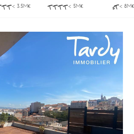
< 3.5M€
< 5M€
< 8M