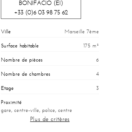
BONIFACIO (EI)
+33 (0)6 03 98 75 62
Ville
Marseille 7ème
Surface habitable
175 m²
Nombre de pièces
6
Nombre de chambres
4
Etage
3
Proximité
gare, centre-ville, police, centre
commercial, port, plage, clinique, école,
Plus de critères
autoroute, arrêt de bus, toutes