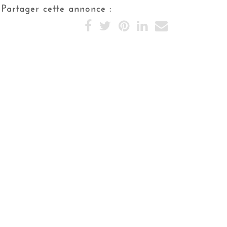
commodités, mer
Partager cette annonce :
Taxehabitation
4000 €
Type de construction
traditionnelle
Mitoyennete
2 côtés
Piscine
Oui
Interphone
Oui
Alarmes
Oui
Climatisation
Oui
Cheminée
Oui
Cablage informatique
Oui