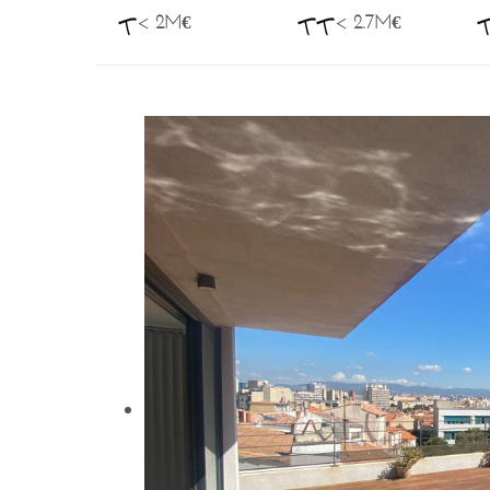
< 2M€
< 2.7M€